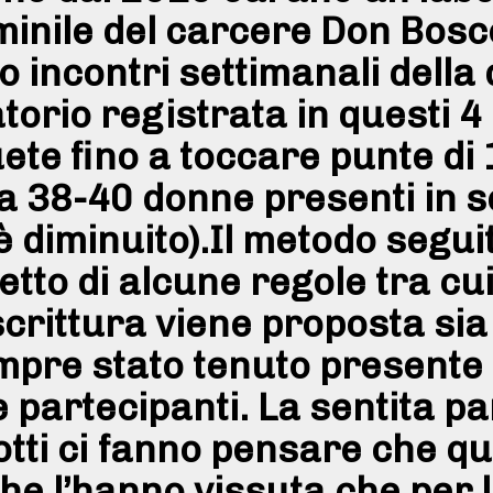
minile del carcere Don Bos
 incontri settimanali della
torio registrata in questi 4 
e fino a toccare punte di 
ca 38-40 donne presenti in se
diminuito).Il metodo seguit
petto di alcune regole tra cu
a scrittura viene proposta si
pre stato tenuto presente l’
e partecipanti. La sentita p
odotti ci fanno pensare che q
che l’hanno vissuta che per