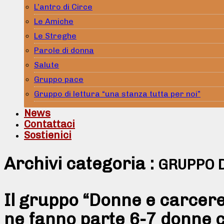
L’antro di Circe
Le Amiche
Le Streghe
Parole di donna
Salute
Gruppo pace
Gruppo di lettura “una stanza tutta per noi”
News
Contattaci
Sostienici
Archivi categoria :
GRUPPO 
Il gruppo “Donne e carcere”
ne fanno parte 6-7 donne c