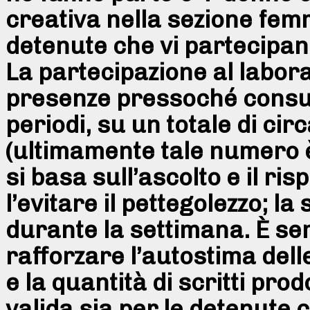
creativa nella sezione fem
detenute che vi partecipano
La partecipazione al labora
presenze pressoché consuet
periodi, su un totale di cir
(ultimamente tale numero è 
si basa sull’ascolto e il ris
l’evitare il pettegolezzo; l
durante la settimana. È sem
rafforzare l’autostima dell
e la quantità di scritti pr
valida sia per le detenute 