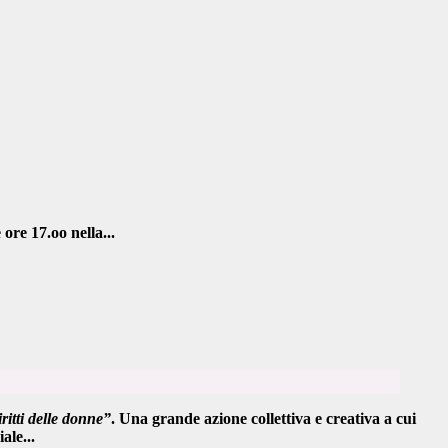
e ore 17.oo
nella...
ritti delle donne”
. Una grande azione collettiva e creativa a cui
ale...