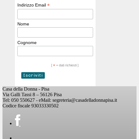
*
Indirizzo Email
Nome
Cognome
[
*
= dati richiesti ]
Casa della Donna - Pisa
Via Galli Tassi 8 – 56126 Pisa
Tel: 050 550627 - eMail: segreteria@casadelladonnapisa.it
Codice fiscale 93033330502