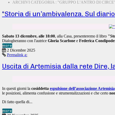
ARCHIVI CATEGORIA : "GRUPPO L’ANTRO DI CIRCE
“Storia di un’ambivalenza. Sul diario
Sabato 13 dicembre, alle 18:00
, alla Casa, presenteremo il libro
"Sto
Dialogheranno con l'autrice
Gloria Scarfone
e
Federica Condipode
more
2 Dicembre 2025
Permalink a:
Uscita di Artemisia dalla rete Dire, 
In questi giorni la
cosiddetta
espulsione dell’associazione Artemisia
le posizioni, alimenta confusione e strumentalizzazioni e che certo
non
Di fatto quella di...
more