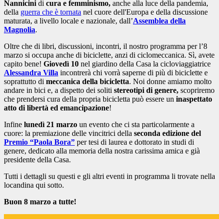
Nannicini
di
cura e femminismo,
anche alla luce della pandemia,
della
guerra che è tornata
nel cuore dell'Europa e della discussione
maturata, a livello locale e nazionale, dall’
Assemblea della
Magnolia
.
Oltre che di libri, discussioni, incontri, il nostro programma per l’8
marzo si occupa anche di biciclette, anzi di ciclomeccanica. Sì, avete
capito bene!
Giovedì 10
nel giardino della Casa la cicloviaggiatrice
Alessandra Villa
incontrerà chi vorrà saperne di più di biciclette e
soprattutto di
meccanica della bicicletta
. Noi donne amiamo molto
andare in bici e, a dispetto dei soliti
stereotipi di genere,
scopriremo
che prendersi cura della propria bicicletta può essere un
inaspettato
atto di libertà ed emancipazione
!
Infine
lunedì 21
marzo
un evento che ci sta particolarmente a
cuore: la premiazione delle vincitrici della
seconda edizione del
Premio “Paola Bora”
per tesi di laurea e dottorato in studi di
genere, dedicato alla memoria della nostra carissima amica e già
presidente della Casa.
Tutti i dettagli su questi e gli altri eventi in programma li trovate nella
locandina qui sotto.
Buon 8 marzo a tutte!