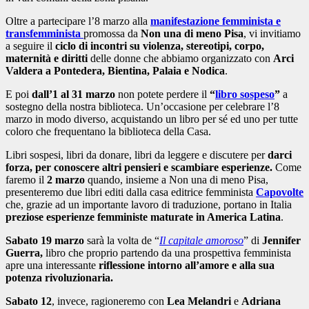
Oltre a partecipare l’8 marzo alla
manifestazione femminista e
transfemminista
promossa da
Non una di meno
Pisa
, vi invitiamo
a seguire il
ciclo di incontri su violenza, stereotipi, corpo,
maternità e diritti
delle donne che abbiamo organizzato con
Arci
Valdera a Pontedera, Bientina, Palaia e Nodica
.
E poi
dall’1 al 31 marzo
non potete perdere il
“
libro sospeso
”
a
sostegno della nostra biblioteca. Un’occasione per celebrare l’8
marzo in modo diverso, acquistando un libro per sé ed uno per tutte
coloro che frequentano la biblioteca della Casa.
Libri sospesi, libri da donare, libri da leggere e discutere per
darci
forza, per conoscere altri pensieri e scambiare esperienze.
Come
faremo il
2 marzo
quando, insieme a Non una di meno Pisa,
presenteremo due libri editi dalla casa editrice femminista
Capovolte
che, grazie ad un importante lavoro di traduzione, portano in Italia
preziose esperienze femministe maturate in America Latina
.
Sabato 19 marzo
sarà la volta de “
Il capitale amoroso
” di
Jennifer
Guerra,
libro che proprio partendo da una prospettiva femminista
apre una interessante
riflessione intorno all’amore e alla sua
potenza rivoluzionaria.
Sabato 12
, invece, ragioneremo con
Lea Melandri
e
Adriana