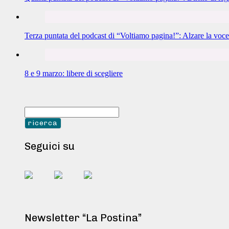
Terza puntata del podcast di “Voltiamo pagina!”: Alzare la voce
8 e 9 marzo: libere di scegliere
Seguici su
Newsletter “La Postina”