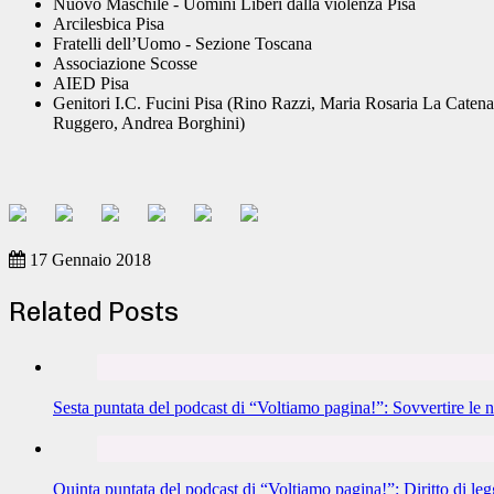
Nuovo Maschile - Uomini Liberi dalla violenza Pisa
Arcilesbica Pisa
Fratelli dell’Uomo - Sezione Toscana
Associazione Scosse
AIED Pisa
Genitori I.C. Fucini Pisa (Rino Razzi, Maria Rosaria La Caten
Ruggero, Andrea Borghini)
17 Gennaio 2018
Related Posts
Sesta puntata del podcast di “Voltiamo pagina!”: Sovvertire le n
Quinta puntata del podcast di “Voltiamo pagina!”: Diritto di leg