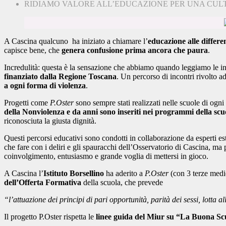
RIDIAMO VALORE ALL’EDUCAZIONE PER UNA CULT
A Cascina qualcuno ha iniziato a chiamare l’
educazione alle differe
capisce bene, che
genera confusione prima ancora che paura
.
Incredulità: questa è la sensazione che abbiamo quando leggiamo le inv
finanziato dalla Regione Toscana
. Un percorso di incontri rivolto a
a ogni forma di violenza
.
Progetti come
P.Oster
sono sempre stati realizzati nelle scuole di og
della Nonviolenza e da anni sono inseriti nei programmi della scu
riconosciuta la giusta dignità.
Questi percorsi educativi sono condotti in collaborazione da esperti est
che fare con i deliri e gli spauracchi dell’Osservatorio di Cascina, ma
coinvolgimento, entusiasmo e grande voglia di mettersi in gioco.
A Cascina l’
Istituto Borsellino
ha aderito a
P.Oster
(con 3 terze medie)
dell’Offerta Formativa
della scuola, che prevede
“l’attuazione dei principi di pari opportunità, parità dei sessi, lotta a
Il progetto P.Oster rispetta le
linee guida del Miur su “La Buona Sc