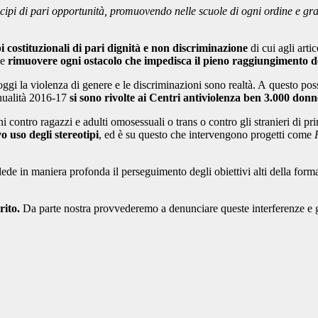
ncipi di pari opportunità, promuovendo nelle scuole di ogni ordine e grad
i costituzionali di pari dignità e non discriminazione
di cui agli artic
de
rimuovere ogni ostacolo che impedisca il pieno raggiungimento del
oggi la violenza di genere e le discriminazioni sono realtà. A questo p
nualità 2016-17
si sono rivolte ai Centri antiviolenza ben 3.000 donn
ni contro ragazzi e adulti omosessuali o trans o contro gli stranieri di 
 uso degli stereotipi
, ed è su questo che intervengono progetti come
lede in maniera profonda il perseguimento degli obiettivi alti della for
rito.
Da parte nostra provvederemo a denunciare queste interferenze e gl