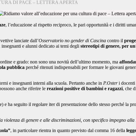
URA DI PACE – LETTERA APERTA
nze
, l’educazione al rispetto reciproco, le pari opportunità e i diritti u
ettive lanciate dall’
Osservatorio no gender di Cascina
contro il
proge
d insegnanti e alunni dedicato ai temi degli
stereotipi di genere, per un
ni ordine e grado: non sono una novità dell’ultimo momento, ma
affondan
ola pubblica
perché ritenuti indispensabili per formare le giovani gener
erni e insegnanti interni alla scuola. Pertanto anche in
P.Oster
i docenti
 possono anche riferire le
reazioni positive di bambini e ragazzi
, che d
 e ha seguito il regolare iter di presentazione dello stesso perché la prop
lla violenza di genere e alle discriminazioni, con specifico impegno alla 
uola”
, in particolare rientra in quanto previsto dal comma 16 della
legg