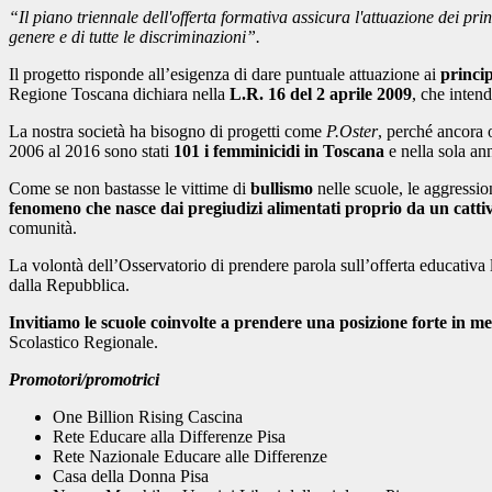
“Il piano triennale dell'offerta formativa assicura l'attuazione dei pri
genere e di tutte le discriminazioni”.
Il progetto risponde all’esigenza di dare puntuale attuazione ai
princip
Regione Toscana dichiara nella
L.R. 16 del 2 aprile 2009
, che inten
La nostra società ha bisogno di progetti come
P.Oster
, perché ancora 
2006 al 2016 sono stati
101 i femminicidi in Toscana
e nella sola an
Come se non bastasse le vittime di
bullismo
nelle scuole, le aggressio
fenomeno che nasce dai pregiudizi alimentati proprio da un cattivo
comunità.
La volontà dell’Osservatorio di prendere parola sull’offerta educativa 
dalla Repubblica.
Invitiamo le scuole coinvolte a prendere una posizione forte in me
Scolastico Regionale.
Promotori/promotrici
One Billion Rising Cascina
Rete Educare alla Differenze Pisa
Rete Nazionale Educare alle Differenze
Casa della Donna Pisa