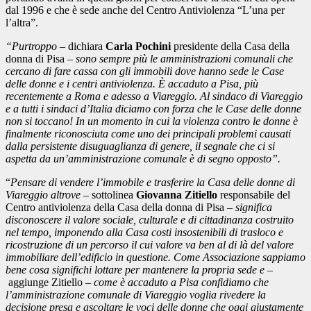
dal 1996 e che è sede anche del Centro Antiviolenza “L’una per
l’altra”.
“Purtroppo
– dichiara
Carla Pochini
presidente della Casa della
donna di Pisa –
sono sempre più le amministrazioni comunali che
cercano di fare cassa con gli immobili dove hanno sede le Case
delle donne e i centri antiviolenza. È accaduto a Pisa, più
recentemente a Roma e adesso a Viareggio. Al sindaco di Viareggio
e a tutti i sindaci d’Italia diciamo con forza che le Case delle donne
non si toccano! In un momento in cui la violenza contro le donne è
finalmente riconosciuta come uno dei principali problemi causati
dalla persistente disuguaglianza di genere, il segnale che ci si
aspetta da un’amministrazione comunale è di segno opposto”.
“
Pensare di vendere l’immobile e trasferire la Casa delle donne di
Viareggio altrove
– sottolinea
Giovanna Zitiello
responsabile del
Centro antiviolenza della Casa della donna di Pisa –
significa
disconoscere il valore sociale, culturale e di cittadinanza costruito
nel tempo, imponendo alla Casa costi insostenibili di trasloco e
ricostruzione di un percorso il cui valore va ben al di là del valore
immobiliare dell’edificio in questione. Come Associazione sappiamo
bene cosa significhi lottare per mantenere la propria sede e –
aggiunge Zitiello –
come è accaduto a Pisa confidiamo che
l’amministrazione comunale di Viareggio voglia rivedere la
decisione presa e ascoltare le voci delle donne che oggi giustamente