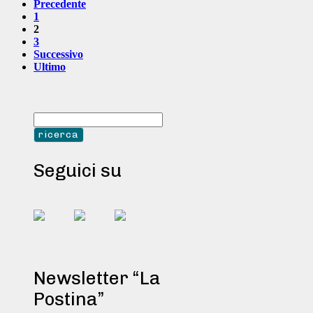
Precedente
1
2
3
Successivo
Ultimo
Seguici su
Newsletter “La
Postina”