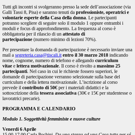
Tutti gli incontri si svolgeranno presso la sede dell’associazione (via
Galli Tassi 8, Pisa) e saranno tenuti da
professioniste, operatrici e
volontarie esperte della Casa della donna
. Le partecipanti
potranno scegliere di seguire solo il modulo 1 oppure entrambi i
moduli e focus di approfondimento. La frequenza al corso è
obbligatoria per il rilascio di un
attestato di
partecipazione
(numero minimo di lezioni 70%).
Per presentare la domanda di partecipazione è necessario inviare una
mail a
segreteria.casa@tiscali.it
entro il 30 marzo 2018
indicando
nome, cognome, numero di telefono e allegando
curriculum
vitae
e
lettera motivazionale
. Il corso è rivolto a
massimo 25
partecipanti
. Nel caso in cui le richieste fossero superiori, le
domande di partecipazione verranno selezionate sulla base del
curriculum e della lettera motivazionale. L’iscrizione al corso
prevede il
contributo di 50€
per i materiali didattici e la
sottoscrizione della
tessera associativa
(30€ e 15€ per studentesse o
lavoratrici precarie).
PROGRAMMA E CALENDARIO
Modulo 1. Soggettività femministe e nuove culture
Venerdi 6 Aprile
15.00-17.00 Carla Pochini,
Da una stanza ad una Casa tutta per sé