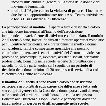
incontri sulla cultura di genere, sulla storia delle donne e dei
movimenti femministi.
modulo 2
“
Agire contro la violenza di genere
” 4 incontri e
due focus di approfondimento: focus A su Centro antiviolenza
e focus B su Educare alle Differenze.
La partecipazione al
modulo 1
è aperta a tutte e destinata a coloro
che intendono impegnarsi all’interno dell’associazione
intraprendendo
varie forme di attivismo e volontariato
. Il
modulo
2
e il
focus A
sono, invece, finalizzati a formare operatrici volontarie
per il
Centro Antiviolenza
ed è preferibilmente rivolto a donne
con
professionalità e competenze specifiche
che possano
contribuire a potenziare i settori di attività del Centro antiviolenza:
psicologhe, psicoterapeute, avvocate, assistenti sociali, orientatrici
professionali, formatrici nelle scuole, esperte di progettazione e
raccolta fondi. La parte teorica sarà seguita da un
periodo di
tirocinio
della durata minima di 30 ore presso il servizio di ascolto
telefonico del Centro antiviolenza.
Il
modulo 2
e il
focus B
sono rivolti a coloro che desiderano
partecipare ai progetti di
educazione alle differenze e lotta agli
stereotipi di genere
che la Casa della donna porta avanti da tempo
nelle scuole del territorio in collaborazione con la rete pisana
Educare alle Differenze. Dopo il corso le partecipanti dovranno
intraprendere un
percorso di affiancamento nelle scuole
.