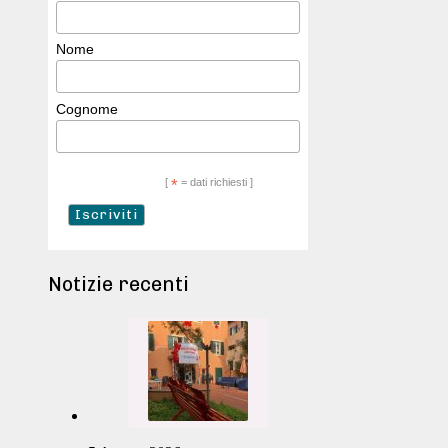
Nome
Cognome
[
*
= dati richiesti ]
Notizie recenti