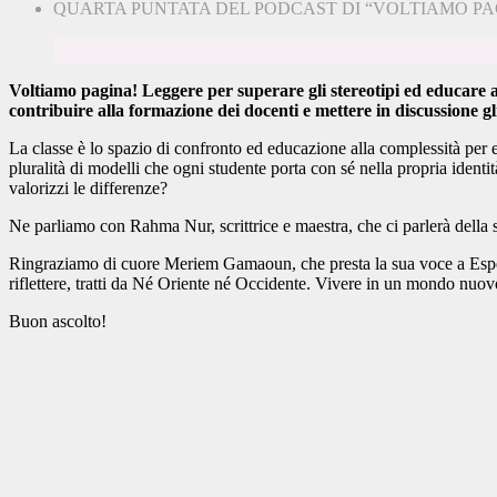
QUARTA PUNTATA DEL PODCAST DI “VOLTIAMO P
Voltiamo pagina! Leggere per superare gli stereotipi ed educare alle
contribuire alla formazione dei docenti e mettere in discussione gli
La classe è lo spazio di confronto ed educazione alla complessità per e
pluralità di modelli che ogni studente porta con sé nella propria identit
valorizzi le differenze?
Ne parliamo con Rahma Nur, scrittrice e maestra, che ci parlerà della 
Ringraziamo di cuore Meriem Gamaoun, che presta la sua voce a Esperanc
riflettere, tratti da Né Oriente né Occidente. Vivere in un mondo nuov
Buon ascolto!