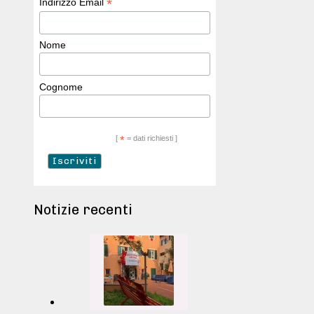
*
Indirizzo Email
Nome
Cognome
[
*
= dati richiesti ]
Notizie recenti