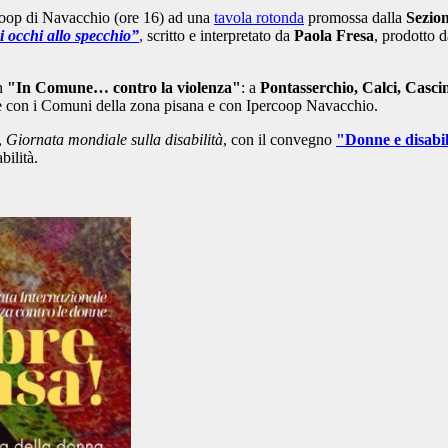
rcoop di Navacchio (ore 16) ad una
tavola rotonda
promossa dalla
Sezio
i occhi allo specchio”
,
scritto e interpretato da
Paola Fresa
, prodotto d
n
"In Comune… contro la violenza"
: a
Pontasserchio, Calci, Casci
ne con i Comuni della zona pisana e con Ipercoop Navacchio.
,
Giornata mondiale sulla disabilità
, con il convegno
"Donne e disabil
bilità.