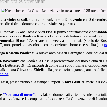
SIONE DEL 25 NOVEMBRE
ella violenza sulle donne
proponiamo
dal 9 novembre al 3 dicembr
r i diritti delle donne e contro la violenza patriarcale.
 Limonaia - Zona Rosa e Aied Pisa. Il primo appuntamento è per
sabat
eme alla storica
Beatrice Pisa
e ad una serie di testimonianze sul movim
omenica 10
(ore 17.30) saremo, invece, alla Limonaia (vicolo del Rus
i"
, uno sportello di ascolto su contraccezione, aborto e sessualità (alla
p
loga
Rossella Paolicchi
la nuova antologia di Carmignani edizioni dal t
16 novembre
che vedrà alla Casa la presentazione del libro a cura di
Ch
(Le Lettere 2019): 15 racconti di donne che sono riuscite a 'capovolgere'
 alla nostra
Giovanna Zitiello
, alla presentazione partecipano tre delle q
andina
).
i Tassi, presenteremo alla stampa il report
"Ol
tre i dati, le storie. La v
le
“Non una di meno”
: migliaia di donne e attiviste provenienti da tutt
entri antiviolenza e la completa applicazione della Convenzione di Istanbu