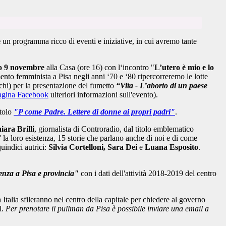
e
un programma ricco di eventi e iniziative,
in cui avremo tante
o 9 novembre
alla Casa (ore 16) con l‘incontro "
L’utero è mio e lo
ento femminista a Pisa negli anni ‘70 e ‘80 ripercorreremo le lotte
chi) per la presentazione del fumetto
“Vita - L’aborto di un paese
agina Facebook
ulteriori informazioni sull'evento).
itolo
"P come Padre. Lettere di donne ai propri padri"
.
iara Brilli
, giornalista di Controradio, dal titolo emblematico
 la loro esistenza, 15 storie che parlano anche di noi e di come
uindici autrici:
Silvia Cortelloni, Sara Dei
e
Luana Esposito
.
iolenza a Pisa e provincia"
con i dati dell'attività 2018-2019 del centro
a Italia sfileranno nel centro della capitale per chiedere al governo
l.
Per prenotare il pullman da Pisa è possibile inviare una email a