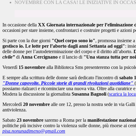
NOVEMBRE CON LA CASA! LE INIZIATIVE IN OCCA
In occasione della
XX
Giornata internazionale per l’eliminazione d
occasioni per stare insieme, confrontarci e costruire progetti e azioni pe
Si parte con la due giorni
"Quel corpo sono io"
, promossa insieme a
gestisco io. Le lotte per l’aborto dagli anni Settanta ad oggi"
: insi
delle donne per l’autodeterminazione del corpo e il diritto all’aborto.
D
civile”
di
Anna Cercignano
e il lancio di
"
Una stanza tutta per no
Venerdì
15 novembre
alla Biblioteca Sms presenteremo con la psico
E sempre alla scrittura delle donne sarà dedicato l'incontro di
sabato 
"Donne capovolte.
Piccole storie di grandi rivoluzioni quotidiane"
possiamo rialzarci e ricominciare una nuova vita. Oltre alla curatrice e
Modera la discussione la giornalista
Susanna Bagnoli
(
scarica la loc
Mercoledì
20 novembre
alle ore 12, presso la nostra sede in via Gall
antiviolenza.
Sabato
23 novembre
saremo a Roma per la
manifestazione naziona
politiche più incisive contro la violenza sulle donne, più risorse ai c
pisa.nonunadimeno@gmail.com