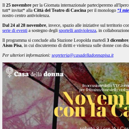
Il
25 novembre
per la Giornata internazionale parteciperemo all'Ipe
tutt* invitat* alla
Città del Teatro di Cascina
per il monologo
“I mie
nostro centro antiviolenza.
Dal 24 al 28 novembre
, invece, spazio alle iniziative sul territorio co
serie di eventi
a sostegno degli
sportelli antiviolenza
, in collaborazio
Il programma si conclude alla Stazione Leopolda martedì
3 dicembre
Aism Pisa
, in cui discuteremo di diritti e violenza sulle donne con disa
Per ulteriori informazioni:
segreteria@casadelladonnapisa.it