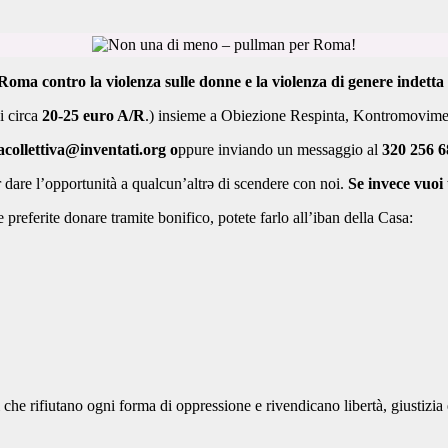
Roma contro la violenza sulle donne e la violenza di genere indett
di circa
20-25 euro A/R
.
) insieme a Obiezione Respinta, Kontromovimento
collettiva@inventati.org o
ppure inviando un messaggio al
320 256 6
 dare l’opportunità a qualcun’altrə di scendere con noi.
Se invece vuoi u
e preferite donare tramite bonifico, potete farlo all’iban della Casa:
che rifiutano ogni forma di oppressione e rivendicano libertà, giustizia