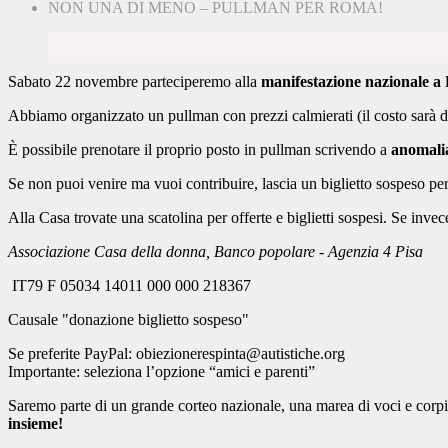
NON UNA DI MENO – PULLMAN PER ROMA!
Sabato 22 novembre parteciperemo alla
manifestazione nazionale a 
Abbiamo organizzato un pullman con prezzi calmierati (
il costo sarà 
È possibile prenotare il proprio posto in pullman scrivendo a
anomalia
Se non puoi venire ma vuoi contribuire, lascia un biglietto sospeso per
Alla Casa trovate una scatolina per offerte e biglietti sospesi. Se invec
Associazione Casa della donna, Banco
popolare
-
Agenzia
4
Pisa
IT79 F 05034 14011 000 000 218367
Causale "donazione biglietto sospeso"
Se preferite PayPal: obiezionerespinta@autistiche.org
Importante: seleziona l’opzione “amici e parenti”
Saremo parte di un grande corteo nazionale, una marea di voci e corpi 
insieme!