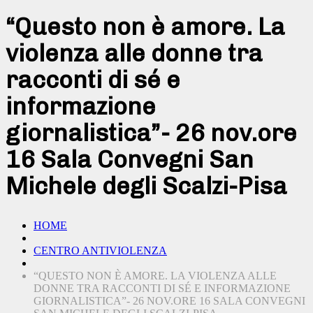
“Questo non è amore. La
violenza alle donne tra
racconti di sé e
informazione
giornalistica”- 26 nov.ore
16 Sala Convegni San
Michele degli Scalzi-Pisa
HOME
CENTRO ANTIVIOLENZA
“QUESTO NON È AMORE. LA VIOLENZA ALLE
DONNE TRA RACCONTI DI SÉ E INFORMAZIONE
GIORNALISTICA”- 26 NOV.ORE 16 SALA CONVEGNI