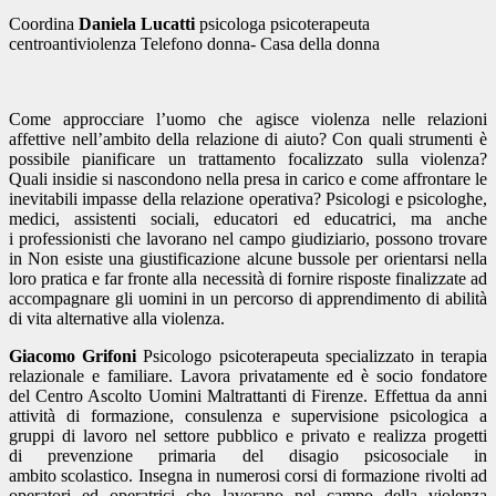
Coordina
Daniela Lucatti
psicologa psicoterapeuta
centroantiviolenza Telefono donna- Casa della donna
Come approcciare l’uomo che agisce violenza nelle relazioni
affettive nell’ambito della relazione di aiuto? Con quali strumenti è
possibile pianificare un trattamento focalizzato sulla violenza?
Quali insidie si nascondono nella presa in carico e come affrontare le
inevitabili impasse della relazione operativa? Psicologi e psicologhe,
medici, assistenti sociali, educatori ed educatrici, ma anche
i professionisti che lavorano nel campo giudiziario, possono trovare
in Non esiste una giustificazione alcune bussole per orientarsi nella
loro pratica e far fronte alla necessità di fornire risposte finalizzate ad
accompagnare gli uomini in un percorso di apprendimento di abilità
di vita alternative alla violenza.
Giacomo Grifoni
Psicologo psicoterapeuta specializzato in terapia
relazionale e familiare. Lavora privatamente ed è socio fondatore
del Centro Ascolto Uomini Maltrattanti di Firenze. Effettua da anni
attività di formazione, consulenza e supervisione psicologica a
gruppi di lavoro nel settore pubblico e privato e realizza progetti
di prevenzione primaria del disagio psicosociale in
ambito scolastico. Insegna in numerosi corsi di formazione rivolti ad
operatori ed operatrici che lavorano nel campo della violenza